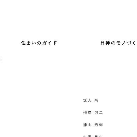
住まいのガイド
日神のモノづ
成
坂入 尚
柿﨑 啓二
浦山 秀樹
永田 雅史