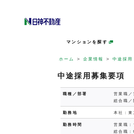
マンションを探す
＞
＞
ホーム
企業情報
中途採用
中途採用募集要項
職種／部署
営業職／
総合職／
勤務地
本社：東
勤務時間
営業職：
総合職：