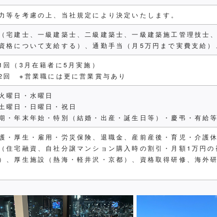
力等を考慮の上、当社規定により決定いたします。
（宅建士、一級建築士、二級建築士、一級建築施工管理技士、
資格について支給する）、通勤手当（月5万円まで実費支給）
1回（3月在籍者に5月実施）
2回 ※営業職には更に営業賞与あり
火曜日・水曜日
土曜日・日曜日・祝日
期・年末年始・特別（結婚・出産・誕生日等）・慶弔・有給
護・厚生・雇用・労災保険、退職金、産前産後・育児・介護
（住宅融資、自社分譲マンション購入時の割引・月額1万円の
）、厚生施設（熱海・軽井沢・京都）、資格取得研修、海外研