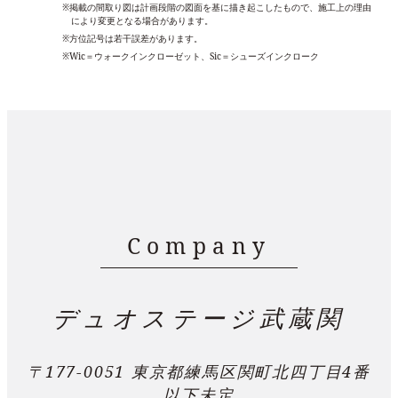
※掲載の間取り図は計画段階の図面を基に描き起こしたもので、施工上の理由
により変更となる場合があります。
※方位記号は若干誤差があります。
※Wic＝ウォークインクローゼット、Sic＝シューズインクローク
Company
デュオステージ武蔵関
〒177-0051 東京都練馬区関町北四丁目4番
以下未定