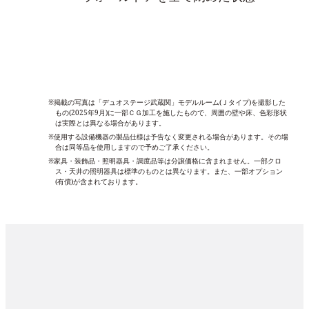
※掲載の写真は「デュオステージ武蔵関」モデルルーム(Ｊタイプ)を撮影した
もの(2025年9月)に一部ＣＧ加工を施したもので、周囲の壁や床、色彩形状
は実際とは異なる場合があります。
※使用する設備機器の製品仕様は予告なく変更される場合があります。その場
合は同等品を使用しますので予めご了承ください。
※家具・装飾品・照明器具・調度品等は分譲価格に含まれません。一部クロ
ス・天井の照明器具は標準のものとは異なります。また、一部オプション
(有償)が含まれております。