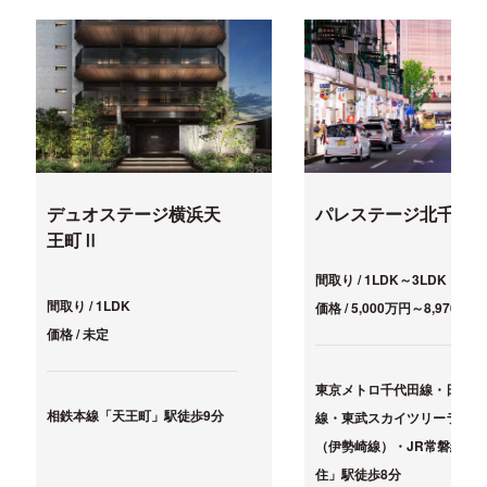
デュオステージ横浜天
パレステージ北千住
王町Ⅱ
間取り / 1LDK～3LDK
間取り / 1LDK
価格 / 5,000万円～8,970万円
価格 / 未定
東京メトロ千代田線・日比谷
相鉄本線「天王町」駅徒歩9分
線・東武スカイツリーライン
（伊勢崎線）・JR常磐線「
住」駅徒歩8分