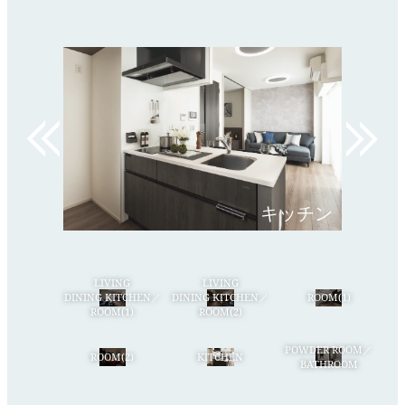
キッチン
洋室(2)
LIVING
LIVING
DINING KITCHEN／
DINING KITCHEN／
ROOM(1)
ROOM(1)
ROOM(2)
POWDER ROOM／
ROOM(2)
KITCHEN
BATHROOM