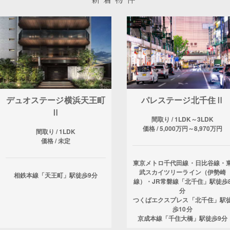
デュオステージ横浜天王町
パレステージ北千住Ⅱ
Ⅱ
間取り / 1LDK～3LDK
価格 / 5,000万円～8,970万円
間取り / 1LDK
価格 / 未定
東京メトロ千代田線・日比谷線・
武スカイツリーライン（伊勢崎
相鉄本線「天王町」駅徒歩9分
線）・JR常磐線「北千住」駅徒歩
分
つくばエクスプレス「北千住」駅
歩10分
京成本線「千住大橋」駅徒歩9分