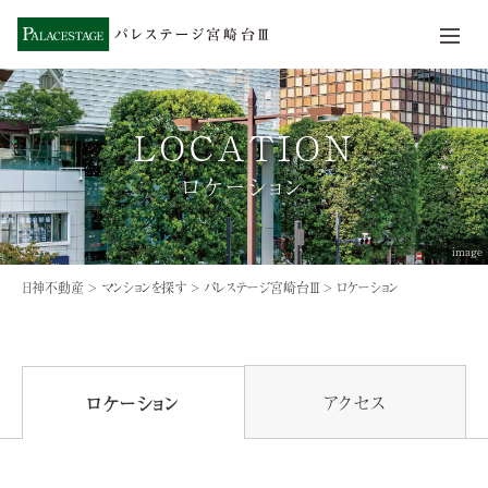
LOCATION
ロケーション
image
日神不動産
>
マンションを探す
>
パレステージ宮崎台Ⅲ
> ロケーション
アクセス
ロケーション