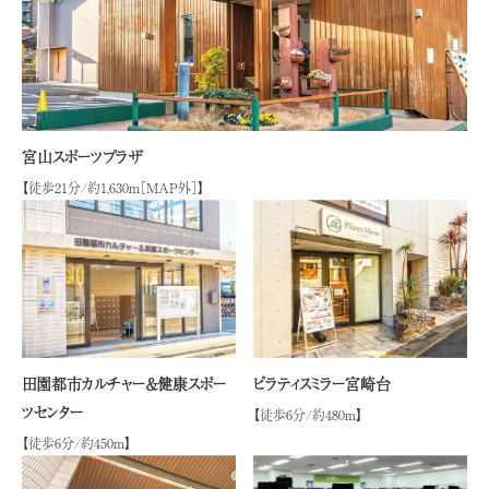
宮山スポーツプラザ
【徒歩21分/約1,630ｍ［MAP外］】
田園都市カルチャー＆健康スポー
ピラティスミラー宮崎台
ツセンター
【徒歩6分/約480ｍ】
【徒歩6分/約450ｍ】