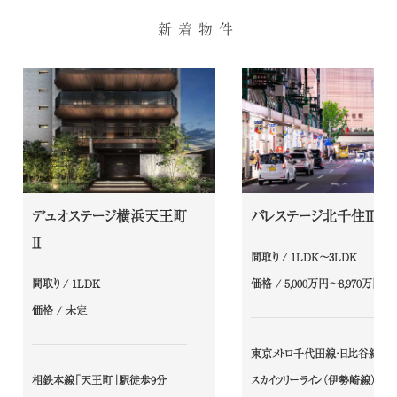
新着物件
デュオステージ横浜天王町
パレステージ北千住Ⅱ
Ⅱ
間取り / 1LDK～3LDK
間取り / 1LDK
価格 / 5,000万円～8,970万円
価格 / 未定
東京メトロ千代田線・日比谷線・東
相鉄本線「天王町」駅徒歩9分
スカイツリーライン（伊勢崎線）・JR