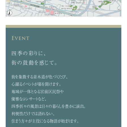
Event
四季の彩りに、
街の鼓動を感じて。
街を象徴する並木道が色づくたび、
心躍るイベントが幕を開けます。
地域が一体となる宮前区民祭や
優雅なコンサートなど、
四季折々の風景は日々の暮らしを豊かに演出。
利便性だけでは語れない、
住まう方々が主役になる物語が始まります。