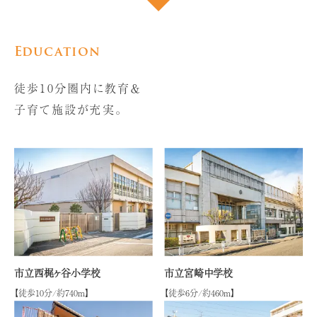
Education
徒歩10分圏内に教育＆
子育て施設が充実。
市立西梶ヶ谷小学校
市立宮崎中学校
【徒歩10分/約740ｍ】
【徒歩6分/約460ｍ】