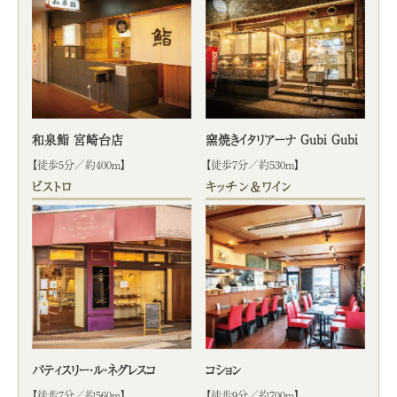
和泉鮨 宮崎台店
窯焼きイタリアーナ Gubi Gubi
【徒歩5分／約400m】
【徒歩7分／約530m】
ビストロ
キッチン＆ワイン
パティスリー・ル・ネグレスコ
コション
【徒歩7分／約560m】
【徒歩9分／約700m】