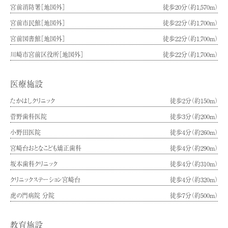
宮前消防署［地図外］
徒歩20分（約1,570m）
宮前市民館［地図外］
徒歩22分（約1,700m）
宮前図書館［地図外］
徒歩22分（約1,700m）
川崎市宮前区役所［地図外］
徒歩22分（約1,700m）
医療施設
たかはしクリニック
徒歩2分（約150m）
菅野歯科医院
徒歩3分（約200m）
小野田医院
徒歩4分（約260m）
宮崎台おとなこども矯正歯科
徒歩4分（約290m）
坂本歯科クリニック
徒歩4分（約310m）
クリニックステーション宮崎台
徒歩4分（約320m）
虎の門病院 分院
徒歩7分（約500m）
教育施設