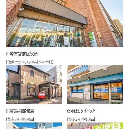
川崎市宮前区役所
【徒歩22分/約1,700ｍ［MAP外］】
川崎馬絹郵便局
たかはしクリニック
【徒歩5分/約370ｍ】
【徒歩2分/約150ｍ】