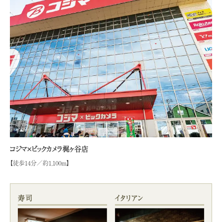
コジマ×ビックカメラ梶ヶ谷店
【徒歩14分／約1,100m】
寿司
イタリアン