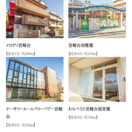
メロディ宮崎台
宮崎台幼稚園
【徒歩4分/約290ｍ】
【徒歩6分/約470ｍ】
ナーサリールームベリーベアー宮崎
わらべうた宮崎台保育園
台
【徒歩9分/約720ｍ】
【徒歩9分/約720ｍ】