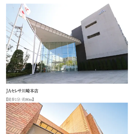
JAセレサ川崎本店
【徒歩1分/約80ｍ】