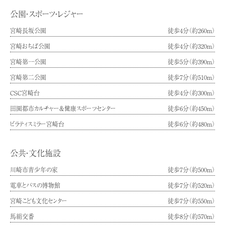
公園・スポーツ・レジャー
宮崎長坂公園
徒歩4分（約260m）
宮崎おちば公園
徒歩4分（約320m）
宮崎第一公園
徒歩5分（約390m）
宮崎第二公園
徒歩7分（約510m）
CSC宮崎台
徒歩4分（約300m）
田園都市カルチャー＆健康スポーツセンター
徒歩6分（約450m）
ピラティスミラー宮崎台
徒歩6分（約480m）
公共・文化施設
川崎市青少年の家
徒歩7分（約500m）
電車とバスの博物館
徒歩7分（約520m）
宮崎こども文化センター
徒歩7分（約550m）
馬絹交番
徒歩8分（約570m）