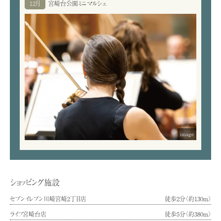
12月
宮崎台公園ミニマルシェ
image
ショッピング施設
セブンイレブン川崎宮崎2丁目店
徒歩2分（約130m）
ライフ宮崎台店
徒歩5分（約380m）