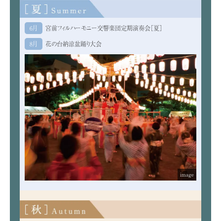
6月
宮前フィルハーモニー交響楽団定期演奏会［夏］
8月
花の台納涼盆踊り大会
image