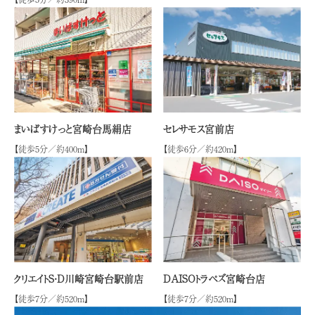
まいばすけっと宮崎台馬絹店
セレサモス宮前店
【徒歩5分／約400m】
【徒歩6分／約420m】
クリエイトS・D川崎宮崎台駅前店
DAISOトラペズ宮崎台店
【徒歩7分／約520m】
【徒歩7分／約520m】