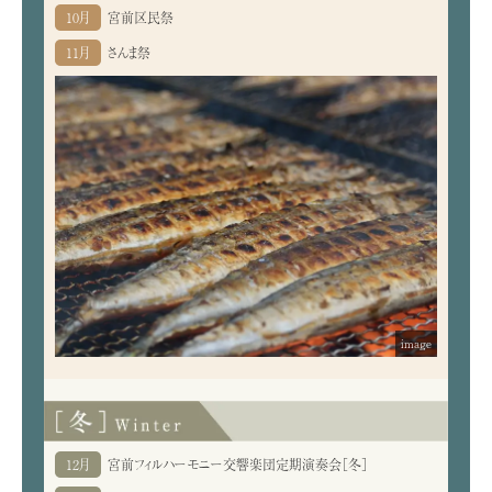
10月
宮前区民祭
11月
さんま祭
image
12月
宮前フィルハーモニー交響楽団定期演奏会［冬］