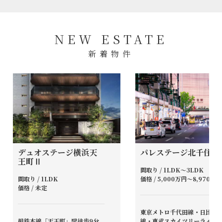
NEW ESTATE
新着物件
デュオステージ横浜天
パレステージ北千住Ⅱ
王町Ⅱ
間取り / 1LDK～3LDK
間取り / 1LDK
価格 / 5,000万円～8,970万円
価格 / 未定
東京メトロ千代田線・日比谷
相鉄本線「天王町」駅徒歩9分
線・東武スカイツリーライン