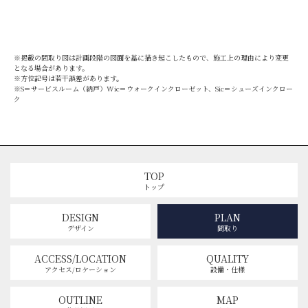
※掲載の間取り図は計画段階の図面を基に描き起こしたもので、施工上の理由により変更
となる場合があります。
※方位記号は若干誤差があります。
※S＝サービスルーム（納戸）Wic＝ウォークインクローゼット、Sic＝シューズインクロー
ク
TOP
トップ
DESIGN
PLAN
デザイン
間取り
ACCESS/LOCATION
QUALITY
アクセス/ロケーション
設備・仕様
OUTLINE
MAP