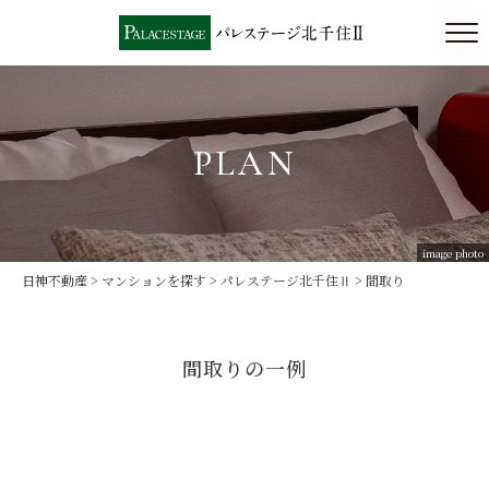
TOP
トップ
PLAN
DESIGN
PLAN
デザイン
間取り
ACCESS/LOCATION
QUALITY
image photo
アクセス/ロケーション
設備・仕様
日神不動産
>
マンションを探す
>
パレステージ北千住Ⅱ
> 間取り
間取りの一例